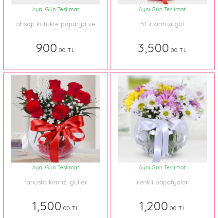
Aynı Gün Teslimat
Aynı Gün Teslimat
ahsap kutukte papatya ve
51 li kırmızı gül
güller
900
3,500
.00 TL
.00 TL
Aynı Gün Teslimat
Aynı Gün Teslimat
fanusta kırmızı güller
renkli papatyalar
1,500
1,200
.00 TL
.00 TL