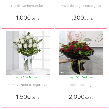
Renkli Gerbera Buketi
Vazo da beyaz papatyalar
1,000
1,300
.00 TL
.00 TL
Aynı Gün Teslimat
Aynı Gün Teslimat
Cam Vazoda 11 Beyaz Gül
Efsane Aşk 21 gül
1,500
2,000
.00 TL
.00 TL