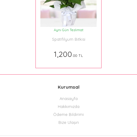
Aynı Gün Teslimat
Spatifilyum Bitkisi
1,200
.00 TL
Kurumsal
Anasayfa
Hakkımızda
Ödeme Bildirimi
Bize Ulaşın