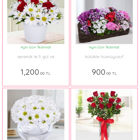
Aynı Gün Teslimat
Aynı Gün Teslimat
seramik te 5 gül ve
kütükte hüsnüyusuf
papatyalar
1,200
900
.00 TL
.00 TL