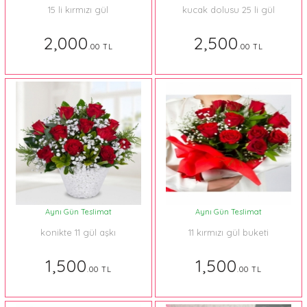
15 li kırmızı gül
kucak dolusu 25 li gül
2,000
2,500
.00 TL
.00 TL
Aynı Gün Teslimat
Aynı Gün Teslimat
konikte 11 gül aşkı
11 kırmızı gül buketi
1,500
1,500
.00 TL
.00 TL