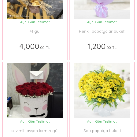
Aynı Gün Teslimat
Aynı Gün Teslimat
41 gül
Renkli papatyalar buketi
4,000
1,200
.00 TL
.00 TL
Aynı Gün Teslimat
Aynı Gün Teslimat
sevimli tavşan kırmızı gül
Sarı papatya buketi