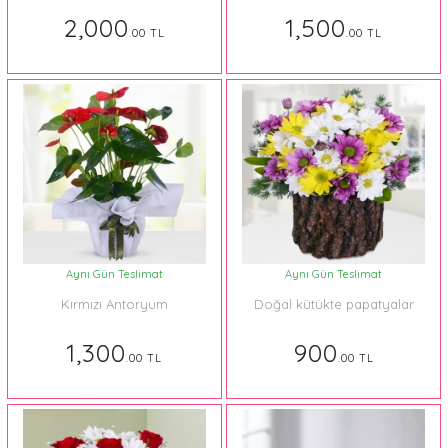
2,000
1,500
.00 TL
.00 TL
Aynı Gün Teslimat
Aynı Gün Teslimat
Kırmızı Antoryum
Doğal kütükte papatyalar
1,300
900
.00 TL
.00 TL