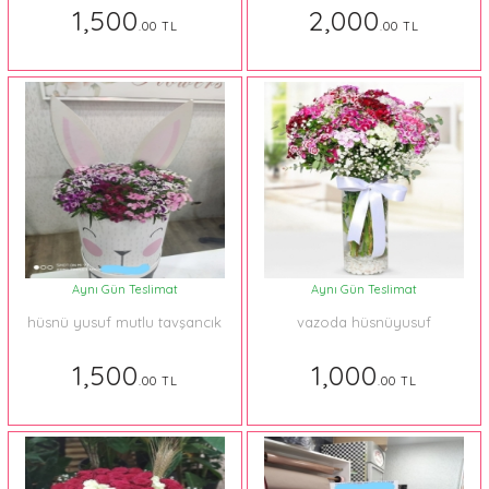
1,500
2,000
.00 TL
.00 TL
Aynı Gün Teslimat
Aynı Gün Teslimat
hüsnü yusuf mutlu tavşancık
vazoda hüsnüyusuf
1,500
1,000
.00 TL
.00 TL