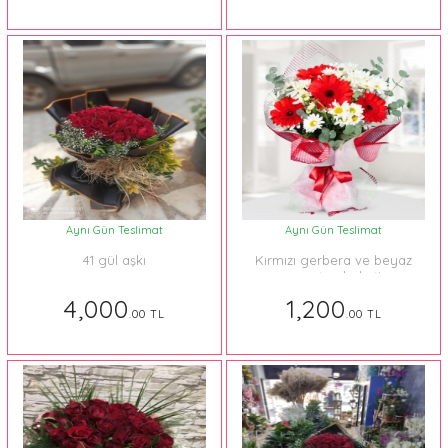
Aynı Gün Teslimat
Aynı Gün Teslimat
41 gül aşkı
Kırmızı gerbera ve beyaz
papatya buketi
4,000
1,200
.00 TL
.00 TL