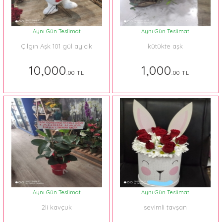
Aynı Gün Teslimat
Aynı Gün Teslimat
Çılgın Aşk 101 gül ayıcık
kütükte aşk
10,000
1,000
.00 TL
.00 TL
Aynı Gün Teslimat
Aynı Gün Teslimat
2li kavçuk
sevimli tavşan