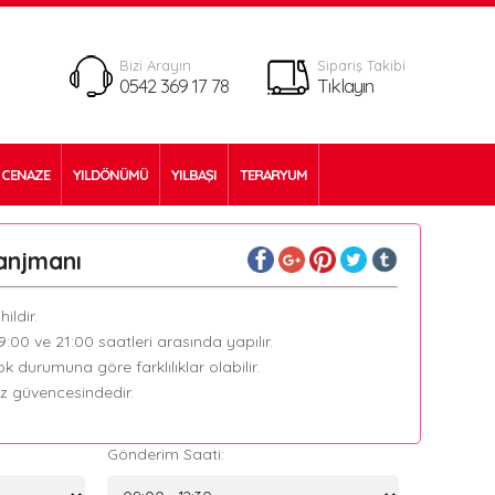
Bizi Arayın
Sipariş Takibi
0542 369 17 78
Tıklayın
CENAZE
YILDÖNÜMÜ
YILBAŞI
TERARYUM
anjmanı
ildir.
09:00 ve 21:00 saatleri arasında yapılır.
k durumuna göre farklılıklar olabilir.
ız güvencesindedir.
Gönderim Saati: