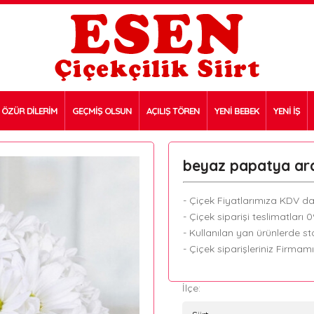
ÖZÜR DİLERİM
GEÇMİŞ OLSUN
AÇILIŞ TÖREN
YENİ BEBEK
YENİ İŞ
beyaz papatya ar
- Çiçek Fiyatlarımıza KDV dah
- Çiçek siparişi teslimatları 
- Kullanılan yan ürünlerde sto
- Çiçek siparişleriniz Firmam
İlçe: