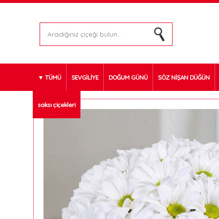
TÜMÜ
SEVGİLİYE
DOĞUM GÜNÜ
SÖZ NİŞAN DÜĞÜN
saksı çiçekleri