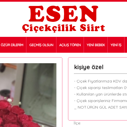
ÖZÜR DİLERİM
GEÇMİŞ OLSUN
AÇILIŞ TÖREN
YENİ BEBEK
YENİ İŞ
kişiye özel
- Çiçek Fiyatlarımıza KDV dah
- Çiçek siparişi teslimatları 
- Kullanılan yan ürünlerde sto
- Çiçek siparişleriniz Firmam
_ NOT.ÜRÜN GÜL ADET SAYI
İlçe: