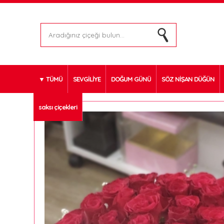
TÜMÜ
SEVGİLİYE
DOĞUM GÜNÜ
SÖZ NİŞAN DÜĞÜN
saksı çiçekleri