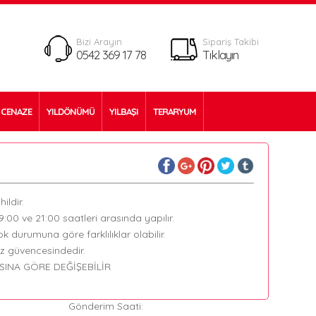
Bizi Arayın
Sipariş Takibi
0542 369 17 78
Tıklayın
CENAZE
YILDÖNÜMÜ
YILBAŞI
TERARYUM
ildir.
09:00 ve 21:00 saatleri arasında yapılır.
k durumuna göre farklılıklar olabilir.
ız güvencesindedir.
SINA GÖRE DEĞİŞEBİLİR
Gönderim Saati: