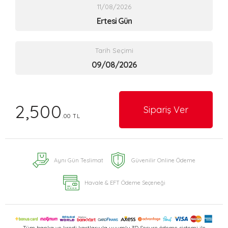
11/08/2026
Ertesi Gün
Tarih Seçimi
2,500
Sipariş Ver
.00 TL
Aynı Gün Teslimat
Güvenilir Online Ödeme
Havale & EFT Ödeme Seçeneği
Tüm banka ve kredi kartlarıyla uyumlu 3D Secure ödeme sistemi ile