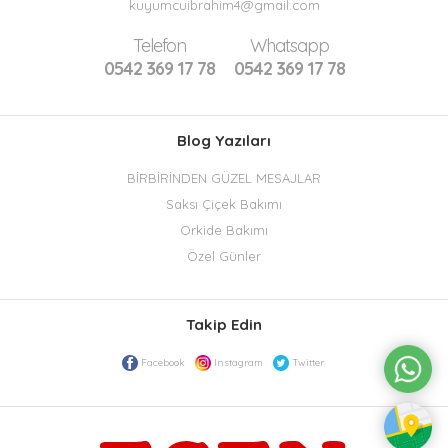
kuyumcuibrahim4@gmail.com
Telefon
Whatsapp
0542 369 17 78
0542 369 17 78
Blog Yazıları
BİRBİRİNDEN GÜZEL MESAJLAR
Saksı Çiçek Bakımı
Orkide Bakımı
Özel Günler
Takip Edin
Facebook
Instagram
Twitter